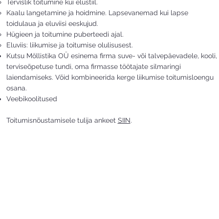
Tervislik toitumine kui elustiil.
Kaalu langetamine ja hoidmine. Lapsevanemad kui lapse
toidulaua ja eluviisi eeskujud.
Hügieen ja toitumine puberteedi ajal.
Eluviis: liikumise ja toitumise olulisusest.
Kutsu Möllistika OÜ esinema firma suve- või talvepäevadele, kooli,
terviseõpetuse tundi, oma firmasse töötajate silmaringi
laiendamiseks. Võid kombineerida kerge liikumise toitumisloengu
osana.
Veebikoolitused
Toitumisnõustamisele tulija ankeet
SIIN
.