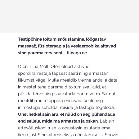
Testipõhine toitumisnõustamine, lõõgastav
massaaž, füsioteraapia ja vesiaeroobika aitavad
sind parema terviseni. - tiinaga.ee
Olen Tiina Möll. Olen olnud aktiivne
spordiharrastaja lapsest saati ning armastan
liikumist väga. Mulle meeldib trenne anda, aidata
inimestel teha paremaid toitumisvalikuid, et
püsida terve ning saavutada parim vorm. Samuti
meeldib mulle õppida erinevaid keeli ning
inimestega suhelda, reisida ja lastega tegeleda.
Ühel hetkel sain aru, et nüüd on aeg pühendada
end sellele, mida ma armastan ja oskan.
Läbisin
ettevõtluskoolituse ja otsustasin asutada oma
firma just Sinu aitamiseks ja nõustamiseks. Soovin