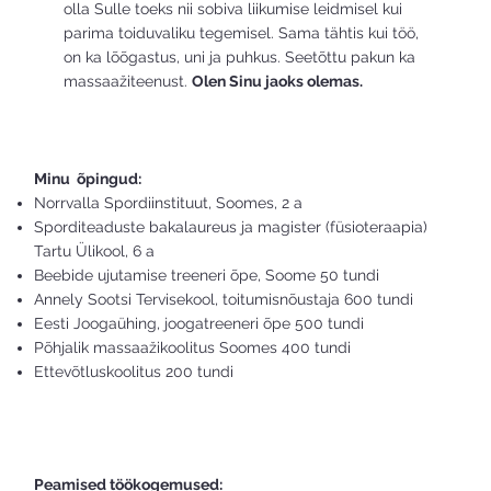
olla Sulle toeks nii sobiva liikumise leidmisel kui
parima toiduvaliku tegemisel. Sama tähtis kui töö,
on ka lõõgastus, uni ja puhkus. Seetõttu pakun ka
massaažiteenust.
Olen Sinu jaoks olemas.
Minu õpingud:
Norrvalla Spordiinstituut, Soomes, 2 a
Sporditeaduste bakalaureus ja magister (füsioteraapia)
Tartu Ülikool, 6 a
Beebide ujutamise treeneri õpe, Soome 50 tundi
Annely Sootsi Tervisekool, toitumisnõustaja 600 tundi
Eesti Joogaühing, joogatreeneri õpe 500 tundi
Põhjalik massaažikoolitus Soomes 400 tundi
Ettevõtluskoolitus 200 tundi
Peamised töökogemused: