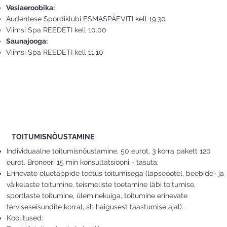
Vesiaeroobika:
Audentese Spordiklubi ESMASPÄEVITI kell 19.30
Viimsi Spa REEDETI kell 10.00
Saunajooga:
Viimsi Spa REEDETI kell 11.10​
TOITUMISNÕUSTAMINE
Individuaalne toitumisnõustamine, 50 eurot, 3 korra pakett 120
eurot. Broneeri 15 min konsultatsiooni - tasuta.
Erinevate eluetappide toetus toitumisega (lapseootel, beebide- ja
väikelaste toitumine, teismeliste toetamine läbi toitumise,
sportlaste toitumine, üleminekuiga, toitumine erinevate
terviseseisundite korral, sh haigusest taastumise ajal).
Koolitused: