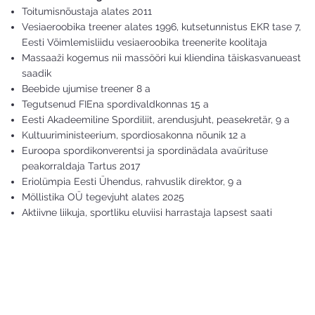
Toitumisnõustaja alates 2011
Vesiaeroobika treener alates 1996, kutsetunnistus EKR tase 7,
Eesti Võimlemisliidu vesiaeroobika treenerite koolitaja
Massaaži kogemus nii massööri kui kliendina täiskasvanueast
saadik
Beebide ujumise treener 8 a
Tegutsenud FIEna spordivaldkonnas 15 a
Eesti Akadeemiline Spordiliit, arendusjuht, peasekretär, 9 a
Kultuuriministeerium, spordiosakonna nõunik 12 a
Euroopa spordikonverentsi ja spordinädala avaürituse
peakorraldaja Tartus 2017
Eriolümpia Eesti Ühendus, rahvuslik direktor, 9 a
Möllistika OÜ tegevjuht alates 2025
Aktiivne liikuja, sportliku eluviisi harrastaja lapsest saati