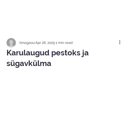
tiinagaou
Apr 26, 2025
1 min read
Karulaugud pestoks ja
sügavkülma