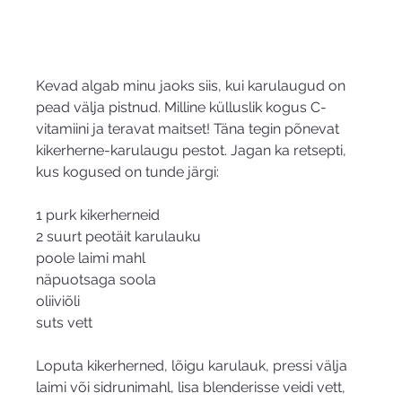
Kevad algab minu jaoks siis, kui karulaugud on 
pead välja pistnud. Milline külluslik kogus C-
vitamiini ja teravat maitset! Täna tegin põnevat 
kikerherne-karulaugu pestot. Jagan ka retsepti, 
kus kogused on tunde järgi:
1 purk kikerherneid
2 suurt peotäit karulauku
poole laimi mahl
näpuotsaga soola
oliiviõli
suts vett
Loputa kikerherned, lõigu karulauk, pressi välja 
laimi või sidrunimahl, lisa blenderisse veidi vett, 