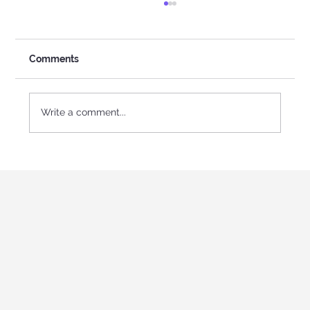
Comments
Write a comment...
🧘 Jooga Tallinnas: Streching-tund, mis
toob kehale kerguse ja meelele rahu